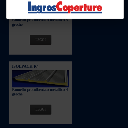
Pannello precoibentato metallico 5
greche
LEGGI
ISOLPACK R4
Pannello precoibentato metallico 4
greche
LEGGI