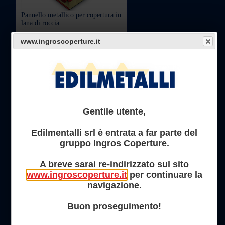
Pannello metallico per copertura in
lana di roccia.
www.ingroscoperture.it
LEGGI
R/C 400 AM
Gentile utente,
Edilmentalli srl è entrata a far parte del
Lamiere grecata ad aderenza
gruppo Ingros Coperture.
migliorata per solai.
A breve sarai re-indirizzato sul sito
LEGGI
www.ingroscoperture.it
per continuare la
navigazione.
Buon proseguimento!
DELTA 5