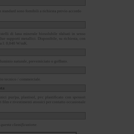
n standard sono fornibili a richiesta previo accordo
stelli di lana minerale biosolubile sfalsati in senso
due supporti metallici. Disponibile, su richiesta, con
 a l: 0,040 W/mK.
lluminio naturale, preverniciato o goffrato.
cio tecnico / commerciale.
sta
nici pur/pa, plastisol, pvc plastificato con spessori
i film e rivestimenti atossici per contatto occasionale
 questa classificazione.