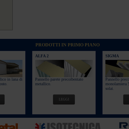
PRODOTTI IN PRIMO PIANO
ALFA 2
SIGMA
ico in lana di
Pannello parete precoibentato
Pannello preco
osto.
metallico.
monolamiera 5
solai.
LEGGI