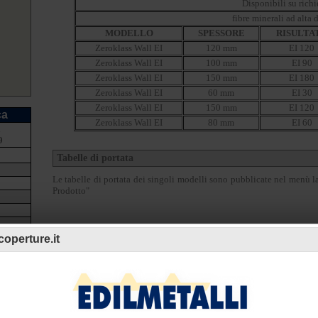
Disponibili su richi
fibre minerali ad alta 
MODELLO
SPESSORE
RISULTA
Zeroklass Wall EI
120 mm
EI 120
Zeroklass Wall EI
100 mm
EI 90
Zeroklass Wall EI
150 mm
EI 180
Zeroklass Wall EI
60 mm
EI 30
Zeroklass Wall EI
150 mm
EI 120
ca
Zeroklass Wall EI
80 mm
EI 60
a
9
Tabelle di portata
Le tabelle di portata dei singoli modelli sono pubblicate nel menù la
Prodotto"
operture.it