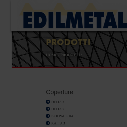
PRODOTTI
HOME
/
PRODOTTI
/
Coperture
DELTA 3
DELTA 5
ISOLPACK R4
KAPPA 3