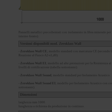
Pannelli metallici precoibentati con isolamento in fibra minerale per
interno forato).
Versioni disponibili mod. Zeroklass Wall
- Zeroklass Wall CE
; modello standard con marcatura CE (secondo 
Reazione al Fuoco A2-s1,d0).
- Zeroklass Wall EI
; modello ad alte prestazioni per la Resistenza a
livelli di certificazione (tabella sottostante).
- Zeroklass Wall Sound
; modello standard per Isolamento Acustico.
- Zeroklass Wall Sound EI
;
modello per Isolamento Acustico con cert
sottostante).
Dimensioni
larghezza mm 1000.
lunghezza a richiesta da produzione in continuo.