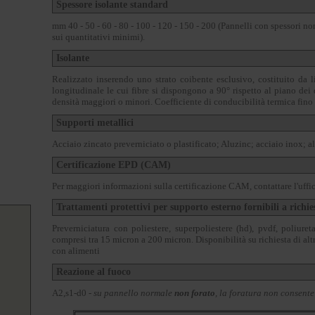
Spessore isolante standard
mm 40 - 50 - 60 - 80 - 100 - 120 - 150 - 200 (Pannelli con spessori no
sui quantitativi minimi).
Isolante
Realizzato inserendo uno strato coibente esclusivo, costituito da li
longitudinale le cui fibre si dispongono a 90° rispetto al piano dei 
densità maggiori o minori. Coefficiente di conducibilità termica fino
Supporti metallici
Acciaio zincato preverniciato o plastificato; Aluzinc; acciaio inox; a
Certificazione EPD (CAM)
Per maggiori informazioni sulla certificazione CAM, contattare l'uffi
Trattamenti protettivi per supporto esterno fornibili a richie
Preverniciatura con poliestere, superpoliestere (hd), pvdf, poliureta
compresi tra 15 micron a 200 micron. Disponibilità su richiesta di altr
con alimenti
Reazione al fuoco
A2,s1-d0
- su pannello normale
non forato
, la foratura non consente