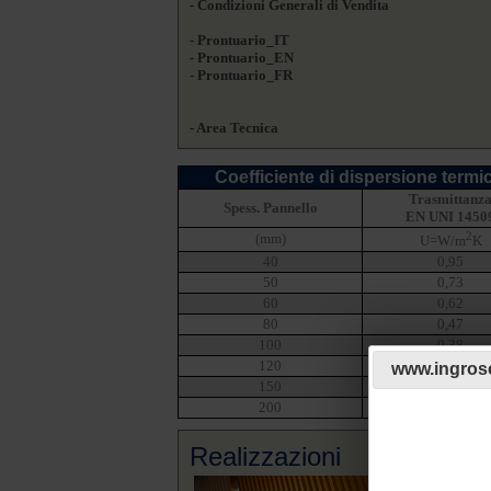
- Condizioni Generali di Vendita
- Prontuario_IT
- Prontuario_EN
- Prontuario_FR
- Area Tecnica
Coefficiente di dispersione termi
Trasmittanz
Spess. Pannello
EN UNI 1450
2
(mm)
U=W/m
K
40
0,95
50
0,73
60
0,62
80
0,47
100
0,38
120
0,32
www.ingrosc
150
0,26
200
0,20
Realizzazioni