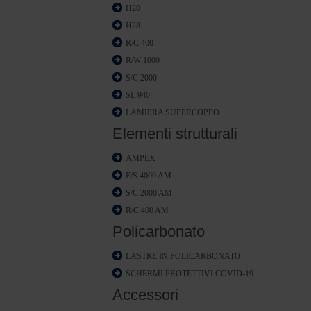
H20
H28
R/C 400
R/W 1000
S/C 2000
SL 940
LAMIERA SUPERCOPPO
Elementi strutturali
AMPEX
E/S 4000 AM
S/C 2000 AM
R/C 400 AM
Policarbonato
LASTRE IN POLICARBONATO
SCHERMI PROTETTIVI COVID-19
Accessori