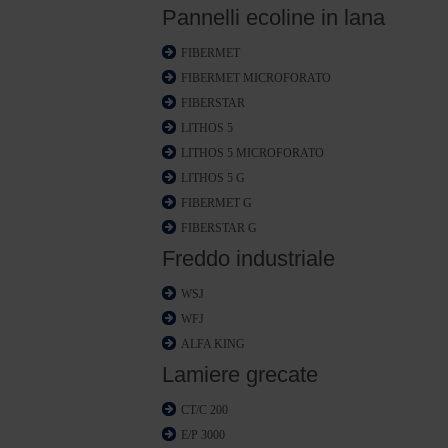
Pannelli ecoline in lana
FIBERMET
FIBERMET MICROFORATO
FIBERSTAR
LITHOS 5
LITHOS 5 MICROFORATO
LITHOS 5 G
FIBERMET G
FIBERSTAR G
Freddo industriale
WSJ
WFJ
ALFA KING
Lamiere grecate
CT/C 200
E/P 3000