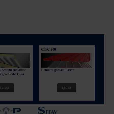
CT/C 200
ibentato metallico
Lamiera grecata Parete.
 greche deck per
LEGGI
LEGGI