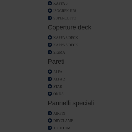
KAPPA 5
ISOGREK H28
SUPERCOPPO
Coperture deck
KAPPA 3 DECK
KAPPA 5 DECK
SIGMA
Pareti
ALFA 1
ALFA 2
STAR
ONDA
Pannelli speciali
AIRFIX
DRYCLAMP
TECHTUM