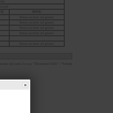
esta
densità
TO
NOTE
Senza cuciture sul giunto
Senza cuciture sul giunto
Senza cuciture sul giunto
Senza cuciture sul giunto
Senza cuciture sul giunto
terale (sx) sotto la voce "Documenti Utili" / "Scheda