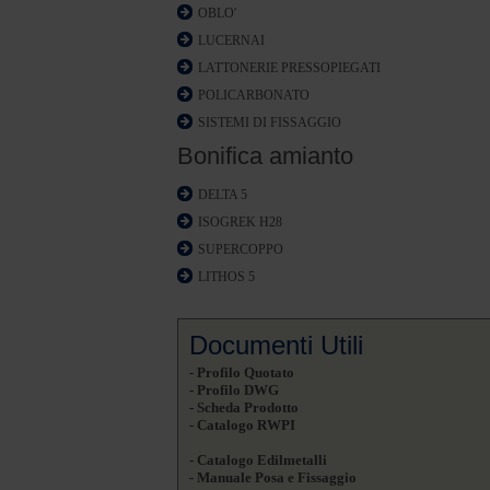
OBLO'
LUCERNAI
LATTONERIE PRESSOPIEGATI
POLICARBONATO
SISTEMI DI FISSAGGIO
Bonifica amianto
DELTA 5
ISOGREK H28
SUPERCOPPO
LITHOS 5
Documenti Utili
- Profilo Quotato
- Profilo DWG
- Scheda Prodotto
- Catalogo RWPI
- Catalogo Edilmetalli
- Manuale Posa e Fissaggio