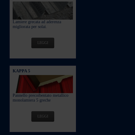
Lamiere grecata ad aderenza
migliorata per solai.
LEGGI
KAPPA 5
Pannello precoibentato metallico
monolamiera 5 greche
LEGGI