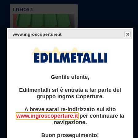
LITHOS 5
www.ingroscoperture.it
Pannello copertura metallico in
lana di roccia.
LEGGI
Gentile utente,
ALFA 2
Edilmentalli srl è entrata a far parte del
gruppo Ingros Coperture.
A breve sarai re-indirizzato sul sito
Pannello parete precoibentato
metallico.
www.ingroscoperture.it
per continuare la
navigazione.
LEGGI
Buon proseguimento!