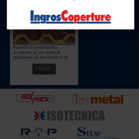
ISOGREK H28
Pannello in monolamiera
accoppiato ad uno strato di
poliuretano ad alta densità h 28.
LEGGI