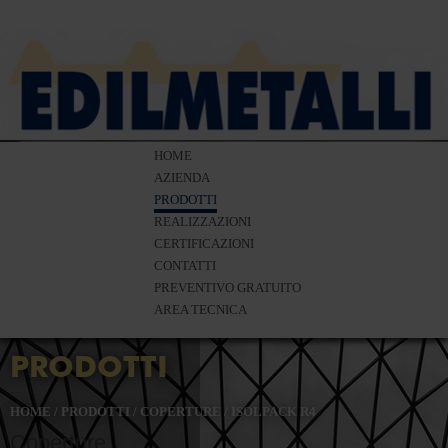
HOME
AZIENDA
PRODOTTI
REALIZZAZIONI
CERTIFICAZIONI
CONTATTI
PREVENTIVO GRATUITO
AREA TECNICA
PRODOTTI
HOME
/
PRODOTTI
/
COPERTURE
/
ISOLPACK R4
Coperture