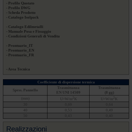
- Profilo Quotato
- Profilo DWG
- Scheda Prodotto
- Catalogo Isolpack
- Catalogo Edilmetalli
- Manuale Posa e Fissaggio
- Condizioni Generali di Vendita
- Prontuario_IT
- Prontuario_EN
- Prontuario_FR
- Area Tecnica
Coefficiente di dispersione termica
Trasmittanza
Trasmittanza
Spess. Pannello
EN UNI 14509
(8 gg)
2
2
(mm)
U=W/m
K
U=W/m
K
30
0,69
0,64
40
0,53
0,49
50
0,43
0,40
Realizzazioni