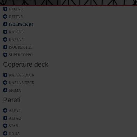
DELTA 3
DELTA 5
ISOLPACK R4
KAPPA 3
KAPPA 5
ISOGREK H28
SUPERCOPPO
Coperture deck
KAPPA 3 DECK
KAPPA 5 DECK
SIGMA
Pareti
ALFA 1
ALFA 2
STAR
ONDA