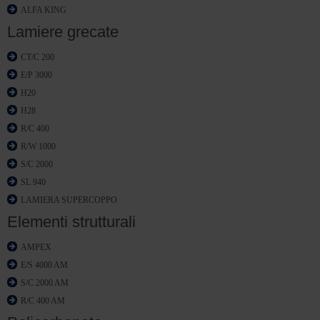
ALFA KING
Lamiere grecate
CT/C 200
E/P 3000
H20
H28
R/C 400
R/W 1000
S/C 2000
SL 940
LAMIERA SUPERCOPPO
Elementi strutturali
AMPEX
E/S 4000 AM
S/C 2000 AM
R/C 400 AM