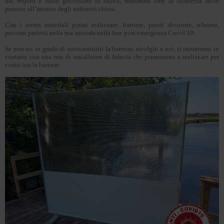
dal respiro e dalle goccioline di saliva, tutelando così la sicurezza delle
persone all’interno degli ambienti chiusi.
Con i nostri materiali potrai realizzare: barriere, pareti divisorie, schermi,
percorsi protetti nella tua azienda nella fase post-emergenza Covid-19.
Se non sei in grado di autocostruirti la barriera, rivolgiti a noi, ti metteremo in
contatto con una rete di installatori di fiducia che penseranno a realizzare per
conto tuo le barriere.