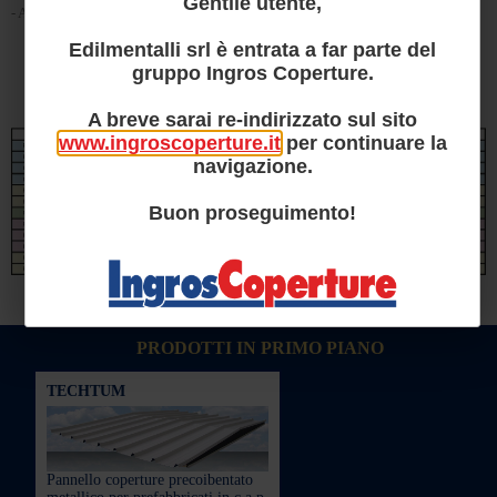
Gentile utente,
- Altri formati a richiesta.
Edilmentalli srl è entrata a far parte del
gruppo Ingros Coperture.
A breve sarai re-indirizzato sul sito
www.ingroscoperture.it
per continuare la
navigazione.
Buon proseguimento!
PRODOTTI IN PRIMO PIANO
TECHTUM
Pannello coperture precoibentato