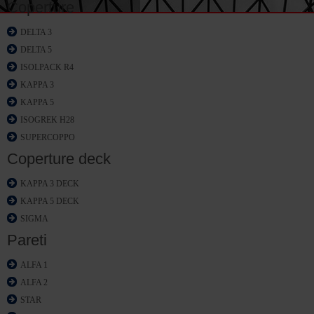
Coperture
DELTA 3
DELTA 5
ISOLPACK R4
KAPPA 3
KAPPA 5
ISOGREK H28
SUPERCOPPO
Coperture deck
KAPPA 3 DECK
KAPPA 5 DECK
SIGMA
Pareti
ALFA 1
ALFA 2
STAR