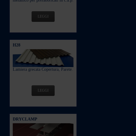
metallico per prefabbricati in c.a.p.
LEGGI
H28
Lamiera grecata Copertura, Parete.
LEGGI
DRYCLAMP