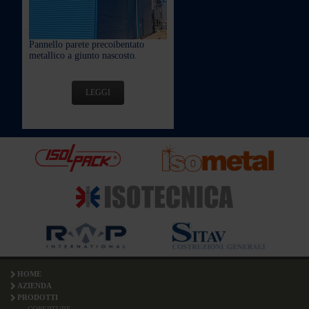
Pannello parete precoibentato
metallico a giunto nascosto.
LEGGI
HOME
AZIENDA
PRODOTTI
COPERTURE