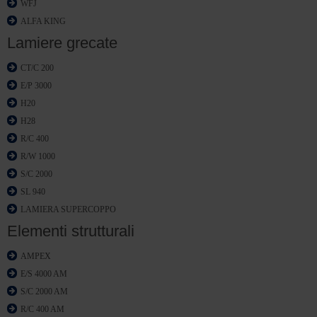
WFJ
ALFA KING
Lamiere grecate
CT/C 200
E/P 3000
H20
H28
R/C 400
R/W 1000
S/C 2000
SL 940
LAMIERA SUPERCOPPO
Elementi strutturali
AMPEX
E/S 4000 AM
S/C 2000 AM
R/C 400 AM