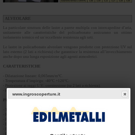
ALVEOLARE
La particolare struttura delle lastre a parete multipla con intercapedine d’aria,
unitamente alle caratteristiche del policarbonato assicurano un ottimo
isolamento termico ed un’eccellente resistenza agli urti.
Le lastre in policarbonato alveolare vengono prodotte con protezione UV sul
lato esterno (2 lati a richiesta) che garantisce la resistenza all’invecchiamento
anche dopo una lunga esposizione agli agenti atmosferici.
CARATTERISTICHE
- Dilatazione lineare: 0,065mm/m°C.
- Temperatura d’impiego: -40°C +120°C.
- Protezione ai raggi U.V.: coestrusione (su 2 lati a richiesta).
- Reazione al fuoco EN 13501: EuroClass B-s2,d0.
www.ingroscoperture.it
PUNTI DI FORZA
- Trasmissione della luce.
- Resistenza ai raggi U.V. ed alla grandine.
- Risparmio energetico.
- Economicità.
- Formato 1250 x 6000 mm.
- Formato 2100 x 6000 mm.