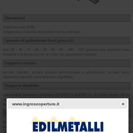
Dimensioni
larghezza mm 1000
lunghezza a richiesta da produzione in continuo.
Spessore di poliuretano fuori greca (S)
mm 20 - 30 - 35 - 40 - 50 - 60 - 80 - 100 - 120 spessori non standard sono
fornibili a richiesta previo accordo sui quantitativi minimi.
Supporto esterno:
acciaio zincato, acciaio zincato preverniciato o plastificato; acciaio inox;
alluminio naturale; preverniciato o goffrato;
Supporto flessibile:
cartonfeltro bitumato cilindrato (KAPPA 3 e KAPPA 5) - di colore bruno. Per le
sue proprietà (legante a caldo, impermeabile ed isolante) il bitume è
www.ingroscoperture.it
largamente usato nelle coperture.
Isolamento con schiumatura in continuo di:
resine poliuretaniche (PUR), densità 39 ±2 Kg/m³ - Valore dichiarato di
trasmittanza termica per un pannello dopo 25 anni dalla sua messa in opera,
(Appendice C - EN 13165) - Valore di conducibilità termica iniziale: λ = 0,020