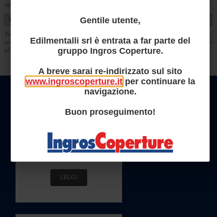
W/(mK)
Gentile utente,
Trattamenti protettivi per supporto esterno fornibili a richiesta:
Preverniciatura poliestere, preverniciatura atossica per contatto con alimenti,
Edilmentalli srl è entrata a far parte del
poliestere siliconico, PVDF, termoplastica classe A, applicazione di film
gruppo Ingros Coperture.
plastico in PVC o altri film.
A breve sarai re-indirizzato sul sito
www.ingroscoperture.it
per continuare la
PRODOTTI IN PRIMO PIANO
navigazione.
R/C 400 AM
Buon proseguimento!
Lamiere grecata ad aderenza
migliorata per solai.
LEGGI