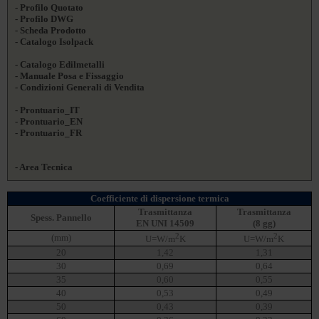
- Profilo Quotato
- Profilo DWG
- Scheda Prodotto
- Catalogo Isolpack
- Catalogo Edilmetalli
- Manuale Posa e Fissaggio
- Condizioni Generali di Vendita
- Prontuario_IT
- Prontuario_EN
- Prontuario_FR
- Area Tecnica
Coefficiente di dispersione termica
Trasmittanza
Trasmittanza
Spess. Pannello
EN UNI 14509
(8 gg)
2
2
(mm)
U=W/m
K
U=W/m
K
20
1,42
1,31
30
0,69
0,64
35
0,60
0,55
40
0,53
0,49
50
0,43
0,39