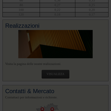
60
0,36
0,33
80
0,27
0,25
100
0,22
0,20
120
0,18
0,17
Realizzazioni
Visita la pagina delle nostre realizzazioni.
VISUALIZZA
Contatti & Mercato
Contattaci per informazioni e richieste.