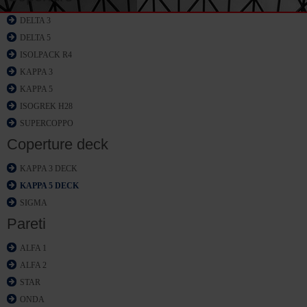
DELTA 3
DELTA 5
ISOLPACK R4
KAPPA 3
KAPPA 5
ISOGREK H28
SUPERCOPPO
Coperture deck
KAPPA 3 DECK
KAPPA 5 DECK
SIGMA
Pareti
ALFA 1
ALFA 2
STAR
ONDA