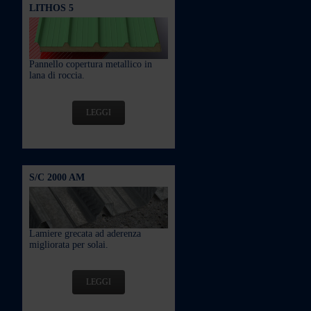
LITHOS 5
Pannello copertura metallico in
lana di roccia.
LEGGI
S/C 2000 AM
Lamiere grecata ad aderenza
migliorata per solai.
LEGGI