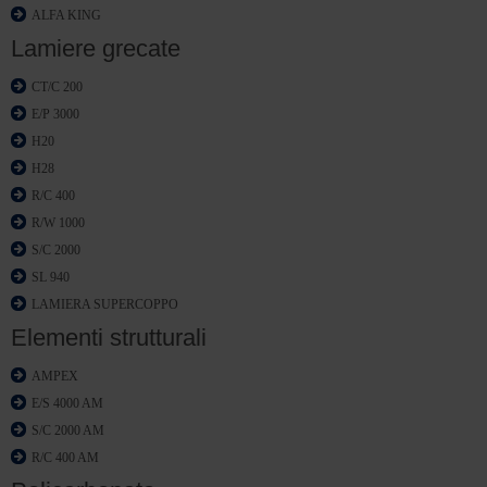
ALFA KING
Lamiere grecate
CT/C 200
E/P 3000
H20
H28
R/C 400
R/W 1000
S/C 2000
SL 940
LAMIERA SUPERCOPPO
Elementi strutturali
AMPEX
E/S 4000 AM
S/C 2000 AM
R/C 400 AM