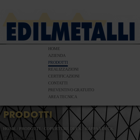
HOME
AZIENDA
PRODOTTI
REALIZZAZIONI
CERTIFICAZIONI
CONTATTI
PREVENTIVO GRATUITO
AREA TECNICA
PRODOTTI
HOME
/
PRODOTTI
/
COPERTURE DECK
/
KAPPA 5 DECK
Coperture