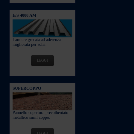
E/S 4000 AM
Lamiere grecata ad aderenza
migliorata per solai.
LEGGI
SUPERCOPPO
Pannello copertura precoibentato
metallico simil coppo.
LEGGI