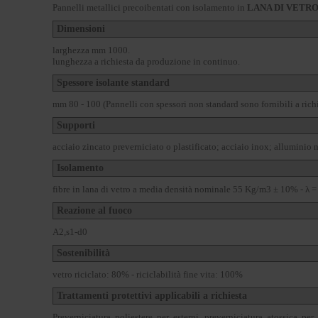
Pannelli metallici precoibentati con isolamento in
LANA DI VETR
Dimensioni
larghezza mm 1000.
lunghezza a richiesta da produzione in continuo.
Spessore isolante standard
mm 80 - 100 (Pannelli con spessori non standard sono fornibili a rich
Supporti
acciaio zincato preverniciato o plastificato; acciaio inox; alluminio n
Isolamento
fibre in lana di vetro a media densità nominale 55 Kg/m3 ± 10% - λ
Reazione al fuoco
A2,s1-d0
Sostenibilità
vetro riciclato: 80% - riciclabilità fine vita: 100%
Trattamenti protettivi applicabili a richiesta
Preverniciatura poliestere per esterni, preverniciatura atossica per