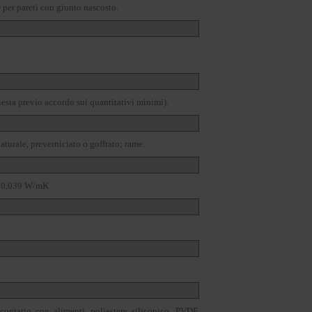
O
per pareti con giunto nascosto.
iesta previo accordo sui quantitativi minimi).
aturale, preverniciato o goffrato; rame.
 = 0,039 W/mK
 contatto con alimenti, poliestere siliconico, PVDF,