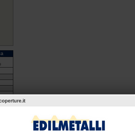
ca
a
9
operture.it