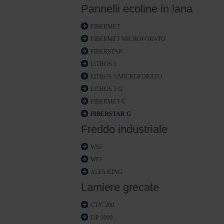
Pannelli ecoline in lana
FIBERMET
FIBERMET MICROFORATO
FIBERSTAR
LITHOS 5
LITHOS 5 MICROFORATO
LITHOS 5 G
FIBERMET G
FIBERSTAR G
Freddo industriale
WSJ
WFJ
ALFA KING
Lamiere grecate
CT/C 200
E/P 3000