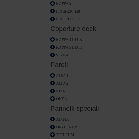
KAPPA 5
ISOGREK H28
SUPERCOPPO
Coperture deck
KAPPA 3 DECK
KAPPA 5 DECK
SIGMA
Pareti
ALFA 1
ALFA 2
STAR
ONDA
Pannelli speciali
AIRFIX
DRYCLAMP
TECHTUM