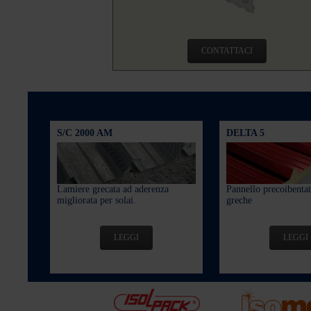
CONTATTACI
S/C 2000 AM
DELTA 5
Lamiere grecata ad aderenza
Pannello precoibentat
migliorata per solai.
greche
LEGGI
LEGGI