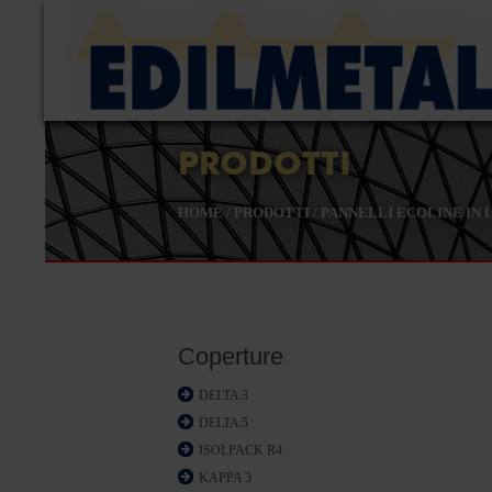
PRODOTTI
HOME
/
PRODOTTI
/
PANNELLI ECOLINE IN 
Coperture
DELTA 3
DELTA 5
ISOLPACK R4
KAPPA 3