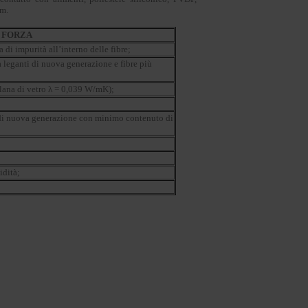
lm.
I FORZA
di impurità all’interno delle fibre;
a leganti di nuova generazione e fibre più
(lana di vetro λ = 0,039 W/mK);
e di nuova generazione con minimo contenuto di
idità;