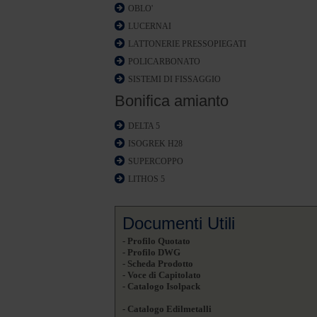
OBLO'
LUCERNAI
LATTONERIE PRESSOPIEGATI
POLICARBONATO
SISTEMI DI FISSAGGIO
Bonifica amianto
DELTA 5
ISOGREK H28
SUPERCOPPO
LITHOS 5
Documenti Utili
- Profilo Quotato
- Profilo DWG
- Scheda Prodotto
- Voce di Capitolato
- Catalogo Isolpack
- Catalogo Edilmetalli