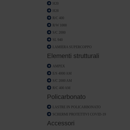
H20
H28
R/C 400
R/W 1000
S/C 2000
SL 940
LAMIERA SUPERCOPPO
Elementi strutturali
AMPEX
E/S 4000 AM
S/C 2000 AM
R/C 400 AM
Policarbonato
LASTRE IN POLICARBONATO
SCHERMI PROTETTIVI COVID-19
Accessori