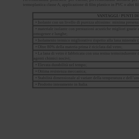
termoplastica classe A; applicazione di film plastico in PVC o altri fi
VANTAGGI / PUNTI D
• Isolante con un livello di purezza altissimo: minima presenza 
• materiale isolante con prestazioni acustiche migliori grazie 
omogenee e lunghe;
• Isolamento termico migliorativo rispetto alla lana minerale 
• Oltre 80% della materia prima è riciclata dal vetro;
• La lana di vetro è fabbricata con una resina termoindurent
agenti chimici nocivi;
• Elevata durabilità nel tempo;
• Ottima resistenza meccanica;
• Stabilità dimensionale al variare della temperatura e dell’um
• Prodotto interamente in Italia.