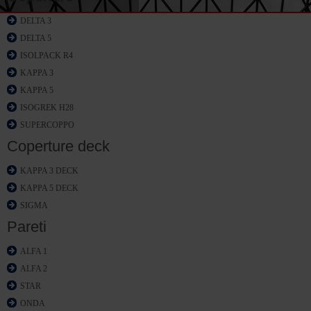
DELTA 3
DELTA 5
ISOLPACK R4
KAPPA 3
KAPPA 5
ISOGREK H28
SUPERCOPPO
Coperture deck
KAPPA 3 DECK
KAPPA 5 DECK
SIGMA
Pareti
ALFA 1
ALFA 2
STAR
ONDA