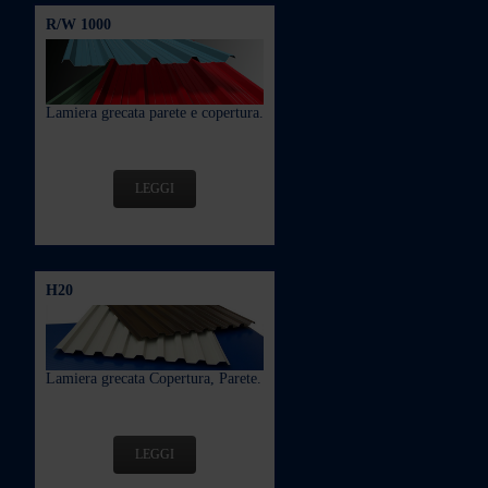
R/W 1000
Lamiera grecata parete e copertura.
LEGGI
H20
Lamiera grecata Copertura, Parete.
LEGGI