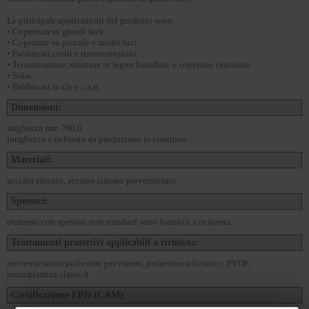
Le principali applicazioni del prodotto sono:
• Copertura su grandi luci
• Coperture su piccole e medie luci
• Fabbricati civili e ristrutturazioni
• Tensostrutture, strutture in legno lamellare e coperture centinate
• Solai
• Fabbricati in cls e c.a.p.
Dimensioni:
larghezza mm 780,6
lunghezza a richiesta da produzione in continuo.
Materiali:
acciaio zincato, acciaio zincato preverniciato.
Spessori:
elementi con spessori non standard sono fornibili a richiesta.
Trattamenti protettivi applicabili a richiesta:
preverniciatura poliestere per esterni, poliestere siliconico, PVDF,
termoplastica classe A.
Certificazione EPD (CAM)