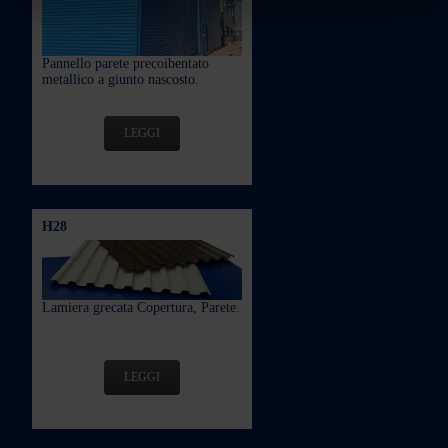
Pannello parete precoibentato
metallico a giunto nascosto.
LEGGI
H28
Lamiera grecata Copertura, Parete.
LEGGI