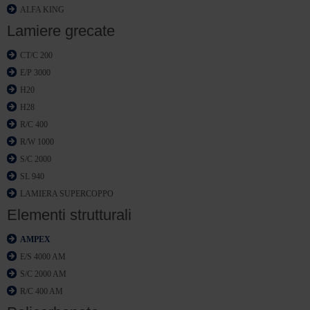
ALFA KING
Lamiere grecate
CT/C 200
E/P 3000
H20
H28
R/C 400
R/W 1000
S/C 2000
SL 940
LAMIERA SUPERCOPPO
Elementi strutturali
AMPEX
E/S 4000 AM
S/C 2000 AM
R/C 400 AM