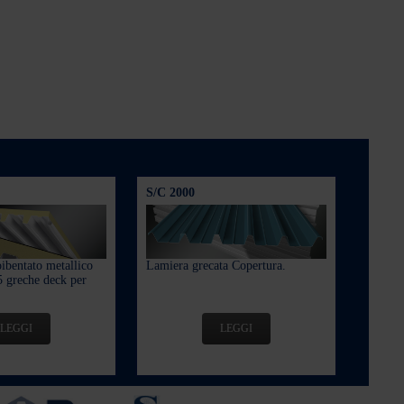
S/C 2000
ibentato metallico
Lamiera grecata Copertura.
 greche deck per
LEGGI
LEGGI