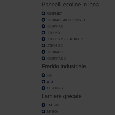
Pannelli ecoline in lana
FIBERMET
FIBERMET MICROFORATO
FIBERSTAR
LITHOS 5
LITHOS 5 MICROFORATO
LITHOS 5 G
FIBERMET G
FIBERSTAR G
Freddo industriale
WSJ
WFJ
ALFA KING
Lamiere grecate
CT/C 200
E/P 3000