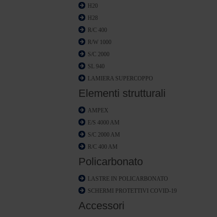
H20
H28
R/C 400
R/W 1000
S/C 2000
SL 940
LAMIERA SUPERCOPPO
Elementi strutturali
AMPEX
E/S 4000 AM
S/C 2000 AM
R/C 400 AM
Policarbonato
LASTRE IN POLICARBONATO
SCHERMI PROTETTIVI COVID-19
Accessori