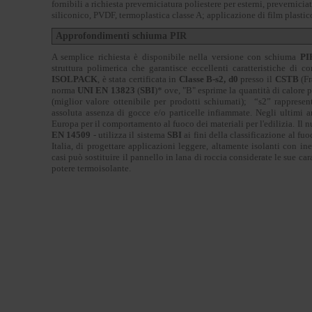
fornibili a richiesta preverniciatura poliestere per esterni, prevernicia
siliconico, PVDF, termoplastica classe A; applicazione di film plastico
Approfondimenti schiuma PIR
A semplice richiesta è disponibile nella versione con schiuma
PI
struttura polimerica che garantisce eccellenti caratteristiche di
ISOLPACK
, è stata certificata in
Classe B-s2, d0
presso il
CSTB
(Fr
norma
UNI EN 13823
(
SBI
)* ove, "B" esprime la quantità di calore 
(miglior valore ottenibile per prodotti schiumati); “s2” rapprese
assoluta assenza di gocce e/o particelle infiammate. Negli ultimi an
Europa per il comportamento al fuoco dei materiali per l'edilizia. Il
EN 14509
- utilizza il sistema
SBI
ai fini della classificazione al f
Italia, di progettare applicazioni leggere, altamente isolanti con in
casi può sostituire il pannello in lana di roccia considerate le sue car
potere termoisolante.