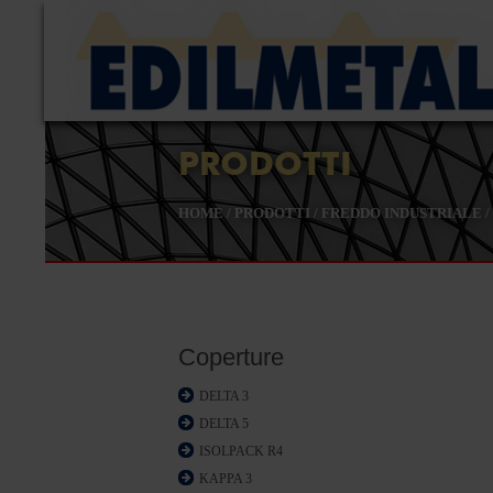
PRODOTTI
HOME
/
PRODOTTI
/
FREDDO INDUSTRIALE
/
Coperture
DELTA 3
DELTA 5
ISOLPACK R4
KAPPA 3