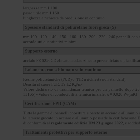
larghezza mm 1.100
passo utile mm 1.160
lunghezza a richiesta da produzione in continuo.
Spessore standard di poliuretano fuori greca (S)
mm 100 - 120 - 140 - 150 - 160 - 180 - 200 - 220 - 240 pannelli con s
accordo sui quantitativi minimi.
Supporto esterno
acciaio FE S250GD zincato, acciao zincato preverniciato o plastificat
Isolamento con schiumatura in continuo
Resine poliuretaniche (PUR) o (PIR a richiesta non standard).
Densità al cuore PUR: 39 ±2 Kg/m³
Valore dichiarato di trasmittanza termica per un pannello dopo 2
13165) - Valore di conducibilità termica iniziale: λ = 0,020 W/(mK)
Certificazione EPD (CAM)
Tutta la gamma di pannelli copertura e parete in acciaio e alluminio 
le lamiere grecate in acciaio e alluminio possiede la certificazione
E
di conformità al
regolamento edilizia DM 23 giugno 2022
, e soddis
Trattamenti protettivi per supporto esterno