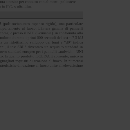
tura atossica per contatto con alimenti, poliestere
 in PVC o altri film.
R
(poliisocianurato espanso rigido), una particolare
 comportamento al fuoco. L'intera gamma di pannelli
ancia) e presso il
KIT
(Germania) in conformità alla
prodotto durante i primi 600 secondi del test < 7,5 MJ
nta un ridottissimo sviluppo dei fumi e “d0” indica
ni, il test
SBI
è diventato un requisito standard in
 nuovo standard europeo per i pannelli sandwich –
UNI
uoco. In quanto prodotto ISOLPACK consente, unico in
eguagliati requisiti di reazione al fuoco. In numerosi
atteristiche di reazione al fuoco unite all'elevatissimo