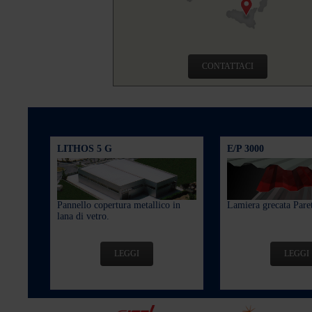
CONTATTACI
LITHOS 5 G
E/P 3000
Pannello copertura metallico in
Lamiera grecata Paret
lana di vetro.
LEGGI
LEGGI