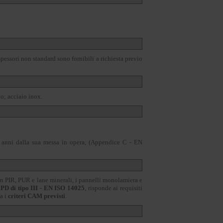
pessori non standard sono fornibili a richiesta previo
o; acciaio inox.
5 anni dalla sua messa in opera, (Appendice C - EN
in PIR, PUR e lane minerali, i pannelli monolamiera e
PD di tipo III - EN ISO 14025
, risponde ai requisiti
fa i
criteri CAM previsti
.