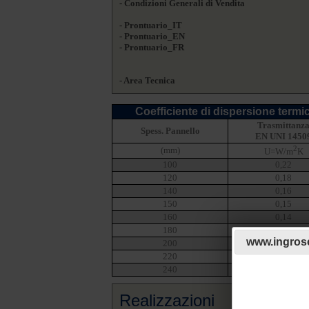
- Condizioni Generali di Vendita
- Prontuario_IT
- Prontuario_EN
- Prontuario_FR
- Area Tecnica
Coefficiente di dispersione termi
Trasmittanz
Spess. Pannello
EN UNI 1450
2
(mm)
U=W/m
K
100
0,22
120
0,18
140
0,16
150
0,15
160
0,14
180
0,12
www.ingrosc
200
0,11
220
0,10
240
0,09
Realizzazioni