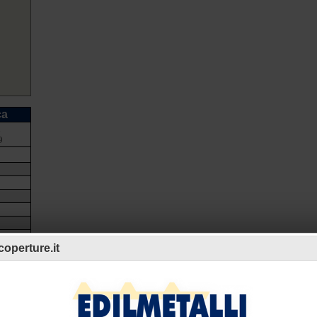
ca
a
9
operture.it