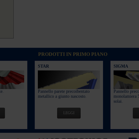
PRODOTTI IN PRIMO PIANO
STAR
SIGMA
e.
Pannello parete precoibentato
Pannello preco
metallico a giunto nascosto.
monolamiera 5
solai.
LEGGI