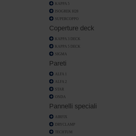
KAPPA 5
ISOGREK H28
SUPERCOPPO
Coperture deck
KAPPA 3 DECK
KAPPA 5 DECK
SIGMA
Pareti
ALFA 1
ALFA 2
STAR
ONDA
Pannelli speciali
AIRFIX
DRYCLAMP
TECHTUM