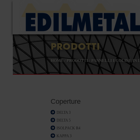
PRODOTTI
HOME
/
PRODOTTI
/
PANNELLI ECOLINE IN 
Coperture
DELTA 3
DELTA 5
ISOLPACK R4
KAPPA 3