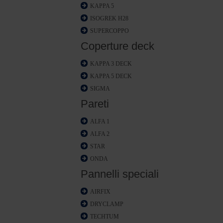
KAPPA 5
ISOGREK H28
SUPERCOPPO
Coperture deck
KAPPA 3 DECK
KAPPA 5 DECK
SIGMA
Pareti
ALFA 1
ALFA 2
STAR
ONDA
Pannelli speciali
AIRFIX
DRYCLAMP
TECHTUM