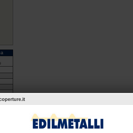
ca
a
9
operture.it