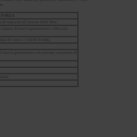
lm.
I FORZA
di impurità all’interno delle fibre;
a leganti di nuova generazione e fibre più
(lana di vetro λ = 0,039 W/mK);
e di nuova generazione con minimo contenuto di
idità;