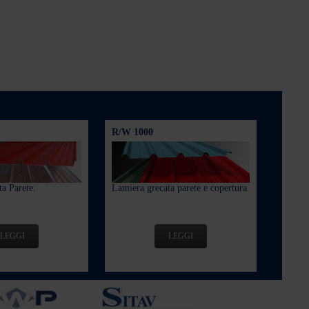
R/W 1000
a Parete.
Lamiera grecata parete e copertura.
LEGGI
LEGGI