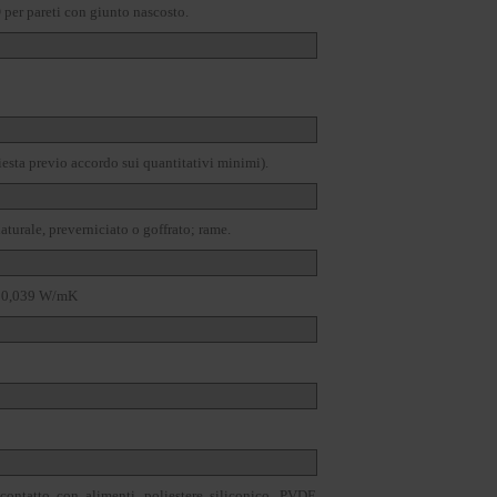
O
per pareti con giunto nascosto.
iesta previo accordo sui quantitativi minimi).
aturale, preverniciato o goffrato; rame.
 = 0,039 W/mK
 contatto con alimenti, poliestere siliconico, PVDF,