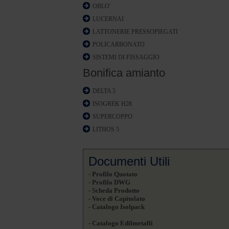
OBLO'
LUCERNAI
LATTONERIE PRESSOPIEGATI
POLICARBONATO
SISTEMI DI FISSAGGIO
Bonifica amianto
DELTA 5
ISOGREK H28
SUPERCOPPO
LITHOS 5
Documenti Utili
- Profilo Quotato
- Profilo DWG
- Scheda Prodotto
- Voce di Capitolato
- Catalogo Isolpack
- Catalogo Edilmetalli