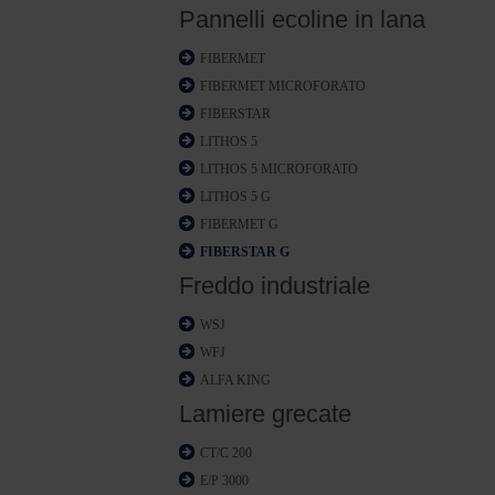
Pannelli ecoline in lana
FIBERMET
FIBERMET MICROFORATO
FIBERSTAR
LITHOS 5
LITHOS 5 MICROFORATO
LITHOS 5 G
FIBERMET G
FIBERSTAR G
Freddo industriale
WSJ
WFJ
ALFA KING
Lamiere grecate
CT/C 200
E/P 3000