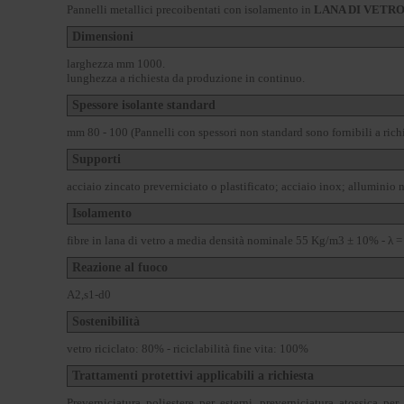
Pannelli metallici precoibentati con isolamento in
LANA DI VETR
Dimensioni
larghezza mm 1000.
lunghezza a richiesta da produzione in continuo.
Spessore isolante standard
mm 80 - 100 (Pannelli con spessori non standard sono fornibili a rich
Supporti
acciaio zincato preverniciato o plastificato; acciaio inox; alluminio n
Isolamento
fibre in lana di vetro a media densità nominale 55 Kg/m3 ± 10% - λ
Reazione al fuoco
A2,s1-d0
Sostenibilità
vetro riciclato: 80% - riciclabilità fine vita: 100%
Trattamenti protettivi applicabili a richiesta
Preverniciatura poliestere per esterni, preverniciatura atossica per