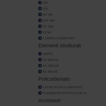
H20
H28
R/C 400
R/W 1000
S/C 2000
SL 940
LAMIERA SUPERCOPPO
Elementi strutturali
AMPEX
E/S 4000 AM
S/C 2000 AM
R/C 400 AM
Policarbonato
LASTRE IN POLICARBONATO
SCHERMI PROTETTIVI COVID-19
Accessori