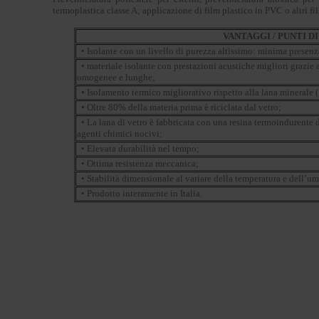
termoplastica classe A; applicazione di film plastico in PVC o altri fi
VANTAGGI / PUNTI D
• Isolante con un livello di purezza altissimo: minima presenza 
• materiale isolante con prestazioni acustiche migliori grazie 
omogenee e lunghe;
• Isolamento termico migliorativo rispetto alla lana minerale 
• Oltre 80% della materia prima è riciclata dal vetro;
• La lana di vetro è fabbricata con una resina termoindurent
agenti chimici nocivi;
• Elevata durabilità nel tempo;
• Ottima resistenza meccanica;
• Stabilità dimensionale al variare della temperatura e dell’um
• Prodotto interamente in Italia.