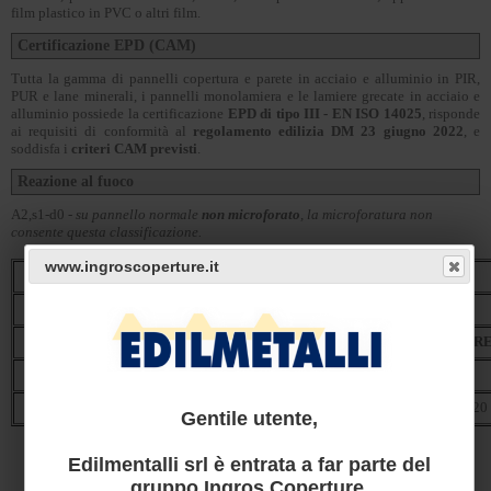
film plastico in PVC o altri film.
Certificazione EPD (CAM)
Tutta la gamma di pannelli copertura e parete in acciaio e alluminio in PIR,
PUR e lane minerali, i pannelli monolamiera e le lamiere grecate in acciaio e
alluminio possiede la certificazione
EPD di tipo III - EN ISO 14025
, risponde
ai requisiti di conformità al
regolamento edilizia DM 23 giugno 2022
, e
soddisfa i
criteri CAM previsti
.
Reazione al fuoco
A2,s1-d0
- su pannello normale
non microforato
, la microforatura non
consente questa classificazione.
www.ingroscoperture.it
Disponibili su richiesta
fibre minerali ad alta densità
MODELLO / MODEL
SPESSORE / THICKNESS
RISULTATO / R
Fiberstar
80
EI60
Fiberstar
100
EI90-E120
Gentile utente,
Edilmentalli srl è entrata a far parte del
gruppo Ingros Coperture.