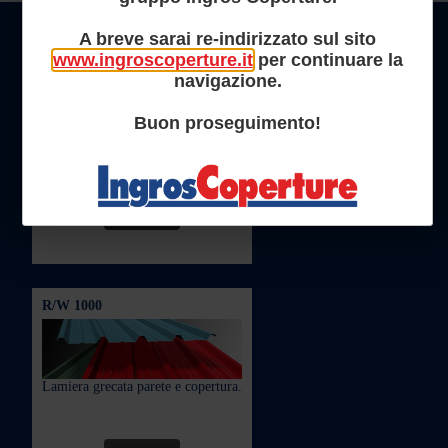
PRODOTTI IN PRIMO PIANO
A breve sarai re-indirizzato sul sito
www.ingroscoperture.it
per continuare la
KAPPA 5
navigazione.
Buon proseguimento!
Pannello precoibentato metallico
monolamiera 5 greche
LEGGI
R/W 1000
Lamiera grecata parete e copertura.