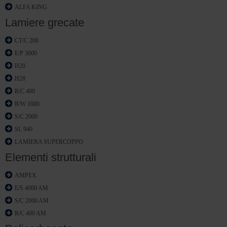
ALFA KING
Lamiere grecate
CT/C 200
E/P 3000
H20
H28
R/C 400
R/W 1000
S/C 2000
SL 940
LAMIERA SUPERCOPPO
Elementi strutturali
AMPEX
E/S 4000 AM
S/C 2000 AM
R/C 400 AM