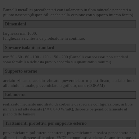
Pannelli metallici precoibentati con isolamento in fibra minerale per pareti a
giunto nascosto(disponibili anche nella versione con supporto interno forato).
Dimensioni
larghezza mm 1000.
lunghezza a richiesta da produzione in continuo.
Spessore isolante standard
mm 50 - 60 - 80 - 100 - 120 - 150 - 200 (Pannelli con spessori non standard
sono fornibili a richiesta previo accordo sui quantitativi minimi).
Supporto esterno
acciaio zincato, acciaio zincato preverniciato o plastificato; acciaio inox;
alluminio naturale; preverniciato o goffrato; rame (CORAM)
Isolamento
realizzato mediante uno strato di coibente di speciale configurazione, in fibre
minerali ad alta densità (λ = 0,040 W/mK), disposte perpendicolarmente al
piano delle lamiere.
Trattamenti protettivi per supporto esterno
preverniciatura poliestere per esterni, preverniciatura atossica per contatto con
alimenti, poliestere siliconico, PVDF, termoplastica classe A; applicazione di