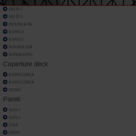
DELTA 3
DELTA 5
ISOLPACK R4
KAPPA 3
KAPPA 5
ISOGREK H28
SUPERCOPPO
Coperture deck
KAPPA 3 DECK
KAPPA 5 DECK
SIGMA
Pareti
ALFA 1
ALFA 2
STAR
ONDA