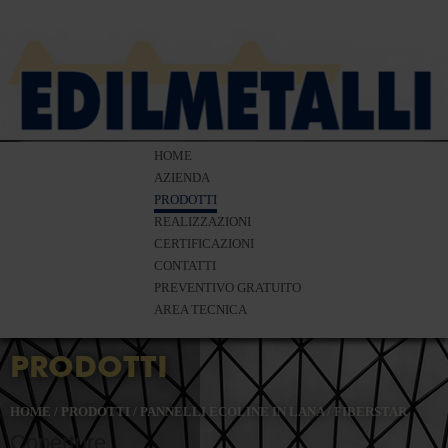
HOME
AZIENDA
PRODOTTI
REALIZZAZIONI
CERTIFICAZIONI
CONTATTI
PREVENTIVO GRATUITO
AREA TECNICA
PRODOTTI
HOME
/
PRODOTTI
/
PANNELLI ECOLINE IN LANA
/
FIBERSTAR
Coperture