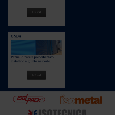
LEGGI
ONDA
Pannello parete precoibentato
metallico a giunto nascosto.
LEGGI