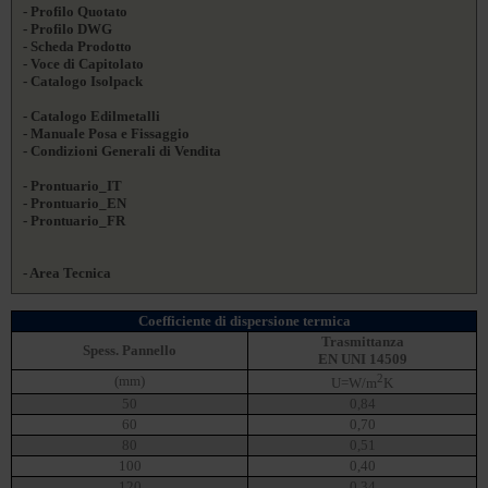
- Profilo Quotato
- Profilo DWG
- Scheda Prodotto
- Voce di Capitolato
- Catalogo Isolpack
- Catalogo Edilmetalli
- Manuale Posa e Fissaggio
- Condizioni Generali di Vendita
- Prontuario_IT
- Prontuario_EN
- Prontuario_FR
- Area Tecnica
Coefficiente di dispersione termica
Trasmittanza
Spess. Pannello
EN UNI 14509
2
(mm)
U=W/m
K
50
0,84
60
0,70
80
0,51
100
0,40
120
0,34