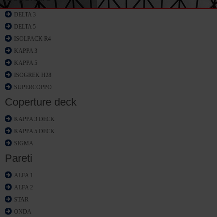
DELTA 3
DELTA 5
ISOLPACK R4
KAPPA 3
KAPPA 5
ISOGREK H28
SUPERCOPPO
Coperture deck
KAPPA 3 DECK
KAPPA 5 DECK
SIGMA
Pareti
ALFA 1
ALFA 2
STAR
ONDA