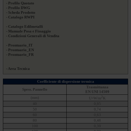
- Profilo Quotato
- Profilo DWG
- Scheda Prodotto
- Catalogo RWPI
- Catalogo Edilmetalli
- Manuale Posa e Fissaggio
- Condizioni Generali di Vendita
- Prontuario_IT
- Prontuario_EN
- Prontuario_FR
- Area Tecnica
Coefficiente di dispersione termica
Trasmittanza
Spess. Pannello
EN UNI 14509
2
(mm)
U=W/m
K
40
0,95
50
0,74
60
0,63
80
0,48
100
0,39