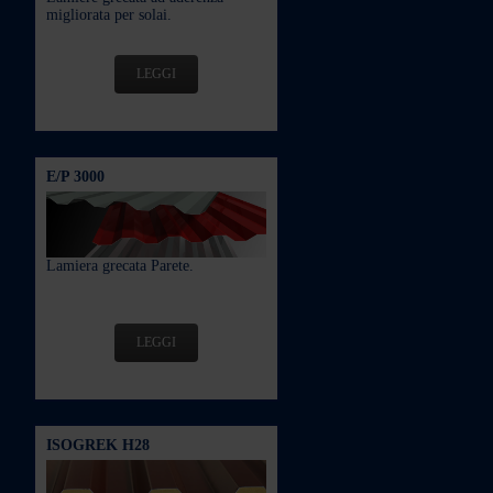
migliorata per solai.
LEGGI
E/P 3000
Lamiera grecata Parete.
LEGGI
ISOGREK H28