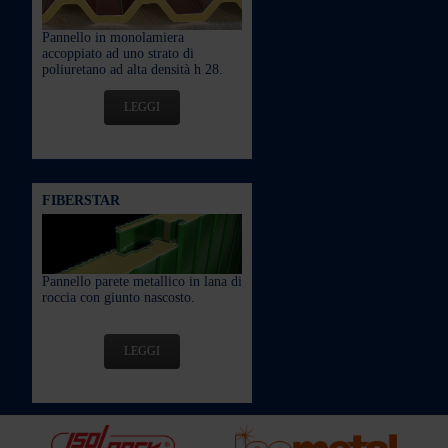
Pannello in monolamiera
accoppiato ad uno strato di
poliuretano ad alta densità h 28.
LEGGI
FIBERSTAR
Pannello parete metallico in lana di
roccia con giunto nascosto.
LEGGI