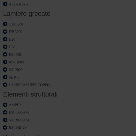
ALFA KING
Lamiere grecate
CT/C 200
E/P 3000
H20
H28
R/C 400
R/W 1000
S/C 2000
SL 940
LAMIERA SUPERCOPPO
Elementi strutturali
AMPEX
E/S 4000 AM
S/C 2000 AM
R/C 400 AM