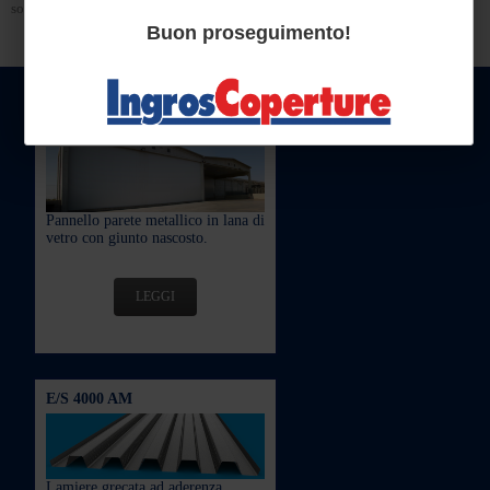
sotto la voce "Documenti Utili" / "Scheda Prodotto"
Buon proseguimento!
PRODOTTI IN PRIMO PIANO
FIBERSTAR G
Pannello parete metallico in lana di
vetro con giunto nascosto.
LEGGI
E/S 4000 AM
Lamiere grecata ad aderenza