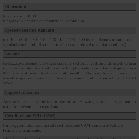
Dimensioni
larghezza mm 1000.
lunghezza a richiesta da produzione in continuo.
Spessore isolante standard
mm 40 - 50 - 60 - 80 - 100 - 120 - 150 - 170 - 200 (Pannelli con spessori non
standard sono fornibili a richiesta previo accordo sui quantitativi minimi).
Isolante
Realizzato inserendo uno strato coibente esclusivo, costituito da listelli di lana
minerale biosolubile sfalsati in senso longitudinale le cui fibre si dispongono a
90° rispetto al piano dei due supporti metallici. Disponibile, su richiesta, con
densità maggiori o minori. Coefficiente di conducibilità termica fino a l: 0,040
W/mK.
Supporti metallici
Acciaio zincato preverniciato o plastificato; Aluzinc; acciaio inox; alluminio
naturale, preverniciato o goffrato.
Certificazione EPD (CAM)
Per maggiori informazioni sulla certificazione CAM, contattare l'ufficio
tecnico / commerciale.