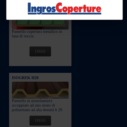
LITHOS 5
Pannello copertura metallico in
lana di roccia.
LEGGI
ISOGREK H28
Pannello in monolamiera
accoppiato ad uno strato di
poliuretano ad alta densità h 28.
LEGGI