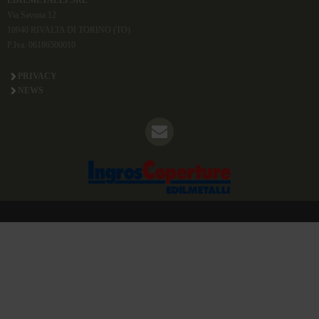
Via Savona 12
10040 RIVALTA DI TORINO (TO)
P.Iva. 06186500010
PRIVACY
NEWS