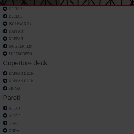
DELTA 3
DELTA 5
ISOLPACK R4
KAPPA 3
KAPPA 5
ISOGREK H28
SUPERCOPPO
Coperture deck
KAPPA 3 DECK
KAPPA 5 DECK
SIGMA
Pareti
ALFA 1
ALFA 2
STAR
ONDA