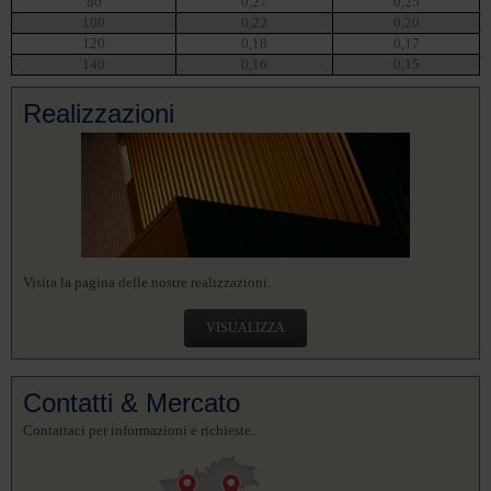
80
0,27
0,25
100
0,22
0,20
120
0,18
0,17
140
0,16
0,15
Realizzazioni
Visita la pagina delle nostre realizzazioni.
VISUALIZZA
Contatti & Mercato
Contattaci per informazioni e richieste.