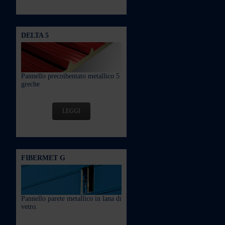
DELTA 5
Pannello precoibentato metallico 5
greche
LEGGI
FIBERMET G
Pannello parete metallico in lana di
vetro.