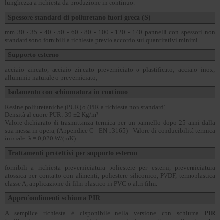
lunghezza a richiesta da produzione in continuo.
Spessore standard di poliuretano fuori greca (S)
mm 30 - 35 - 40 - 50 - 60 - 80 - 100 - 120 - 140 pannelli con spessori non
standard sono fornibili a richiesta previo accordo sui quantitativi minimi.
Supporto esterno
acciaio zincato, acciaio zincato preverniciato o plastificato; acciaio inox;
alluminio naturale o preverniciato;
Isolamento con schiumatura in continuo
Resine poliuretaniche (PUR) o (PIR a richiesta non standard).
Densità al cuore PUR: 39 ±2 Kg/m³
Valore dichiarato di trasmittanza termica per un pannello dopo 25 anni dalla
sua messa in opera, (Appendice C - EN 13165) - Valore di conducibilità termica
iniziale: λ = 0,020 W/(mK)
Trattamenti protettivi per supporto esterno
fornibili a richiesta preverniciatura poliestere per esterni, preverniciatura
atossica per contatto con alimenti, poliestere siliconico, PVDF, termoplastica
classe A; applicazione di film plastico in PVC o altri film.
Approfondimenti schiuma PIR
A semplice richiesta è disponibile nella versione con schiuma
PIR