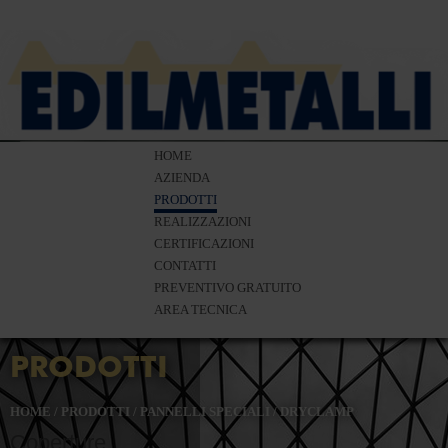
HOME
AZIENDA
PRODOTTI
REALIZZAZIONI
CERTIFICAZIONI
CONTATTI
PREVENTIVO GRATUITO
AREA TECNICA
PRODOTTI
HOME
/
PRODOTTI
/
PANNELLI SPECIALI
/
DRYCLAMP
Coperture