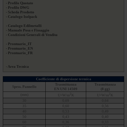
- Profilo Quotato
- Profilo DWG
- Scheda Prodotto
- Catalogo Isolpack
- Catalogo Edilmetalli
- Manuale Posa e Fissaggio
- Condizioni Generali di Vendita
- Prontuario_IT
- Prontuario_EN
- Prontuario_FR
- Area Tecnica
Coefficiente di dispersione termica
Trasmittanza
Trasmittanza
Spess. Pannello
EN UNI 14509
(8 gg)
2
2
(mm)
U=W/m
K
U=W/m
K
30
0,69
0,64
35
0,60
0,56
40
0,53
0,49
50
0,43
0,40
60
0,36
0,33