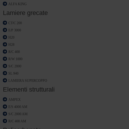
ALFA KING
Lamiere grecate
CT/C 200
E/P 3000
H20
H28
R/C 400
R/W 1000
S/C 2000
SL 940
LAMIERA SUPERCOPPO
Elementi strutturali
AMPEX
E/S 4000 AM
S/C 2000 AM
R/C 400 AM